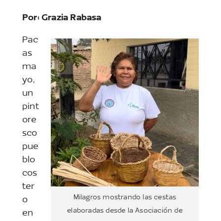
Por: Grazia Rabasa
Pac
as
ma
yo,
un
pint
ore
sco
pue
blo
cos
ter
Milagros mostrando las cestas
o
elaboradas desde la Asociación de
en