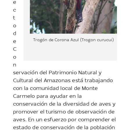
e
c
t
o
d
Trogón de Corona Azul (Trogon curucui)
e
C
o
n
servación del Patrimonio Natural y
Cultural del Amazonas está trabajando
con la comunidad local de Monte
Carmelo para ayudar en la
conservación de la diversidad de aves y
promover el turismo de observación de
aves. En un esfuerzo por comprender el
estado de conservación de la población