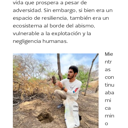
vida que prospera a pesar de
adversidad. Sin embargo, si bien era un
espacio de resiliencia, también era un
ecosistema al borde del abismo,
vulnerable a la explotación y la
negligencia humanas.
Mie
ntr
as
con
tinu
aba
mi
ca
min
o