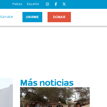
Países
Español
UNIRME
DONAR
olúcrate
Más noticias