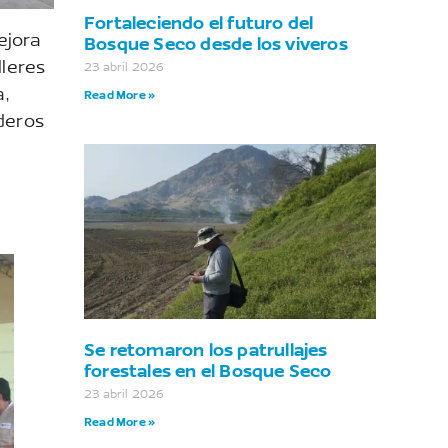
Fortaleciendo el futuro del
Bosque Seco desde los viveros
ejora
lleres
23 abril 2026
a,
Read More »
deros
Se retomaron los patrullajes
forestales en el Bosque Seco
23 abril 2026
Read More »