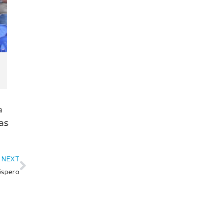
a
as
NEXT
óspero